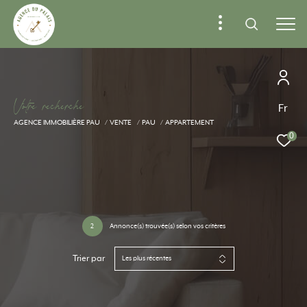
V
o
t
r
e
r
e
c
h
e
r
c
h
e
Fr
AGENCE IMMOBILIÈRE PAU
VENTE
PAU
APPARTEMENT
0
2
Annonce(s) trouvée(s) selon vos critères
Trier par
Les plus récentes