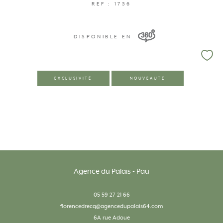
REF : 1736
DISPONIBLE EN
EXCLUSIVITÉ
NOUVEAUTÉ
Agence du Palais - Pau
05 59 27 21 66
florencedrecq@agencedupalais64.com
6A rue Adoue