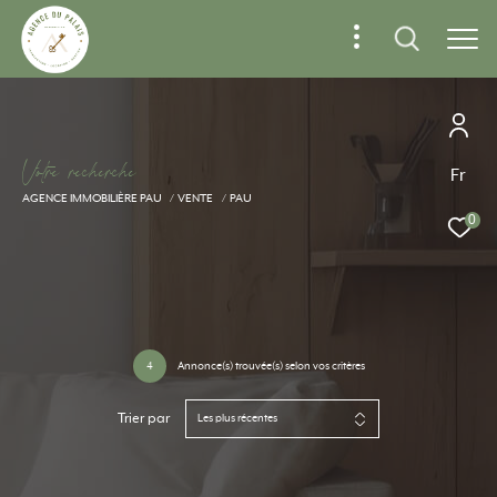
V
o
t
r
e
r
e
c
h
e
r
c
h
e
Fr
AGENCE IMMOBILIÈRE PAU
VENTE
PAU
0
4
Annonce(s) trouvée(s) selon vos critères
Trier par
Les plus récentes