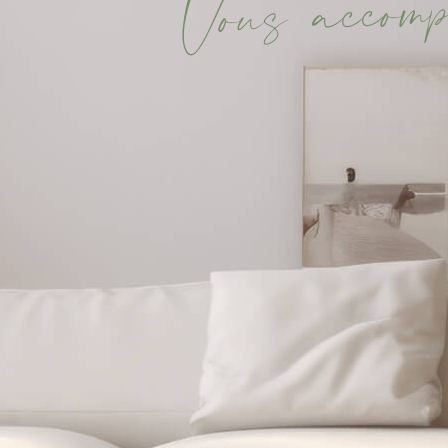
m
o
c
c
a
s
u
o
V