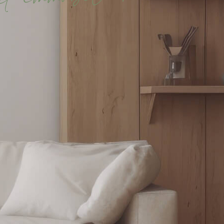
i
t
e