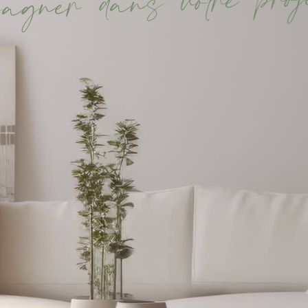
j
o
r
p
e
r
t
o
v
s
n
a
d
r
e
n
g
a
p