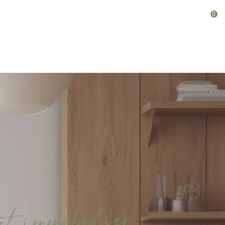
0
Fr
r
e
i
l
i
b
o
m
m