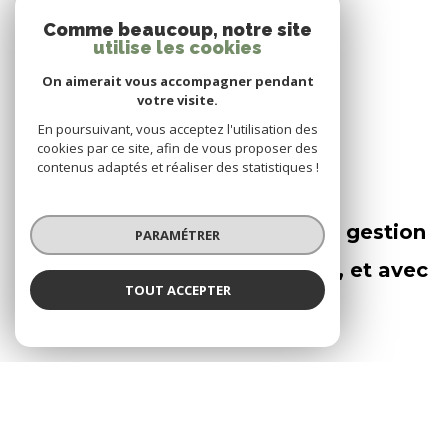
Comme beaucoup, notre site
utilise les cookies
On aimerait vous accompagner pendant
UNE ÉQUIPE LOCALE,
votre visite.
En poursuivant, vous acceptez l'utilisation des
RÉACTIVE ET À VOTRE
cookies par ce site, afin de vous proposer des
contenus adaptés et réaliser des statistiques !
ÉCOUTE
Chez l’Agence du Palais, votre gestion
PARAMÉTRER
locative est conçue pour vous, et avec
TOUT ACCEPTER
vous
Elle est pensée
sur mesure, à votre
image.