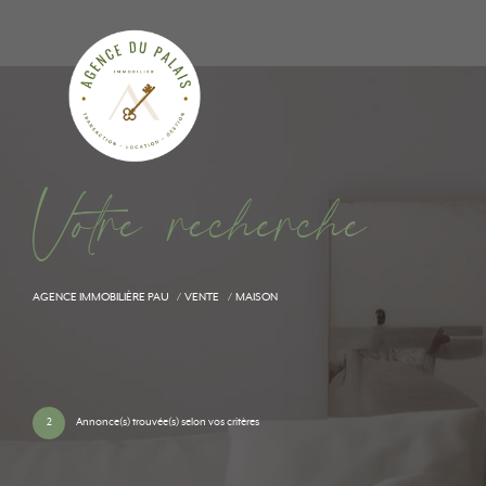
V
o
t
r
e
r
e
c
h
e
r
c
h
e
AGENCE IMMOBILIÈRE PAU
VENTE
MAISON
2
Annonce(s) trouvée(s) selon vos critères