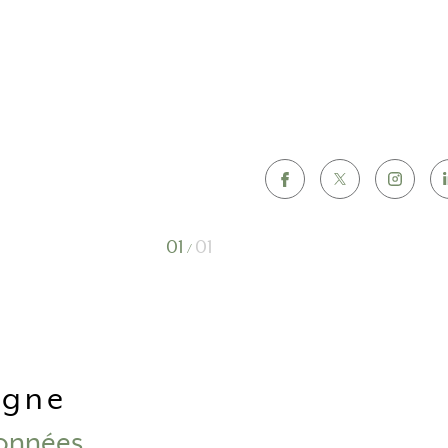
01
01
/
eigne
onnées