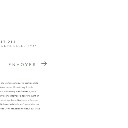
 ET DES
RSONNELLES (*)*
ENVOYER
t du traitement pour la gestion de la
repose sur l'intérêt légitime de
 « informatique et libertés », vous
er votre consentement à tout moment en
 avoir contacté l'Agence / le Réseau,
’existence de la liste d'opposition au
on des Données personnelles, nous vous