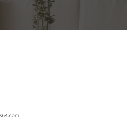
U
is64.com