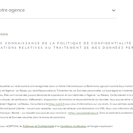
votre agence
toire
RIS CONNAISSANCE DE LA POLITIQUE DE CONFIDENTIALITÉ
ATIONS RELATIVES AU TRAITEMENT DE MES DONNÉES PE
recueillies sur ce formulaire sont enregistrées dans un fichier informatisé par La Boite Immo agissant comme Sous-traitan
ts de l'Agence / du Réseau qui reste Responsable du Traitement de vos Données personnelles. La base légale du traitement 
eau. Elles sont conservées jusqu'à demande de suppression et sont destinées à l'Agence / au Réseau. Conformément à la loi
s d’accès, de rectification, d’effacement, d’opposition, de limitation et de portabilité de vos données. Vous pouvez retir
ement l’Agence / Le Réseau. Consultez le site
https://cnil.fr/fr
pour plus d’informations sur vos droits. Si vous estimez, après
Informatique et Libertés » ne sont pas respectés, vous pouvez adresser une réclamation à la CNIL. Nous vous informons de l
nique « Bloctel », sur laquelle vous pouvez vous inscrire ici :
https://www.bloctel.gouv.fr
. Dans le cadre de la protecti
inscrire de Données sensibles dans le champ de saisie libre.
gé par reCAPTCHA, les
Politiques de Confidentialité
et es
Conditions d'utilisation
de Google s'appliquent.