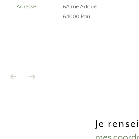
Adresse
6A rue Adoue
64000 Pau
je rens
mes coord