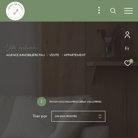
V
o
t
r
e
r
e
c
h
e
r
c
h
e
Fr
AGENCE IMMOBILIÈRE PAU
VENTE
APPARTEMENT
0
2
Annonce(s) trouvée(s) selon vos critères
Trier par
Les plus récentes