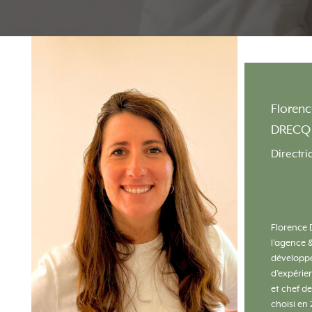
Florenc
DRECQ
Directri
Florence 
l’agence 
développe
d’expérie
et chef de
choisi en