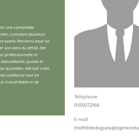
est une comptable
tée, cumulant plusieurs
ce poste. Reconnu pour sa
et son sens du détail, elle
eur professionnelle et
ienveillante. Joviale et
u quotidien, elle sait créer
 de confiance tout en
n travail fiable et de
Téléphone
0559272166
E-mail
mathildeduguay@agencedu