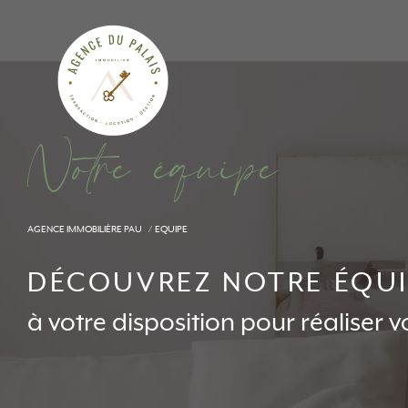
N
o
t
r
e
é
q
u
i
p
e
AGENCE IMMOBILIÈRE PAU
EQUIPE
DÉCOUVREZ NOTRE ÉQU
à votre disposition pour réaliser v