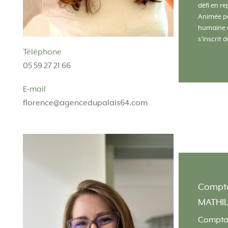
défi en re
Animée par
humaine e
s’inscrit 
anciennes
Téléphone
valeurs f
05 59 27 21 66
d’écoute e
elle impu
E-mail
à l’agence
florence@agencedupalais64.com
et l’optim
Florence,
l’agence 
satisfacti
des relat
Compta
MATHIL
Compta