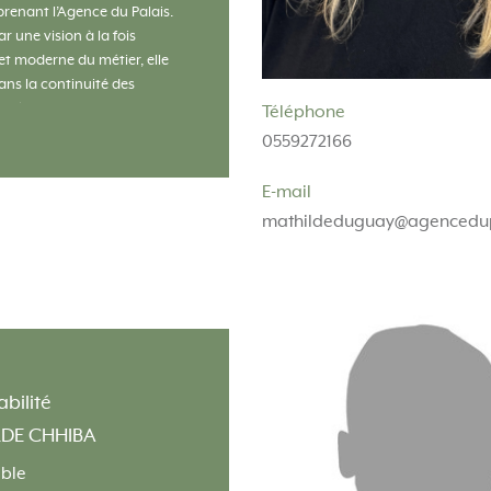
prenant l’Agence du Palais.
 une vision à la fois
t moderne du métier, elle
dans la continuité des
 gérantes en conservant les
Téléphone
ondatrices de proximité,
0559272166
t de confiance. En parallèle,
lse une nouvelle dynamique
E-mail
, tournée vers l’innovation
mathildeduguay@agencedu
isation des services. Pour
 le développement de
passe avant tout par la
on des clients et la qualité
ions humaines.
bilité
DE CHHIBA
ble