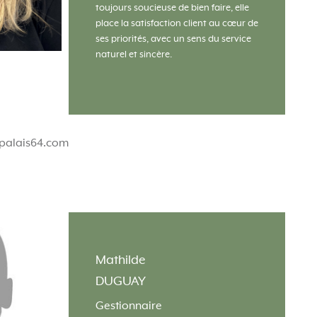
toujours soucieuse de bien faire, elle
place la satisfaction client au cœur de
ses priorités, avec un sens du service
naturel et sincère.
palais64.com
Mathilde
DUGUAY
Gestionnaire