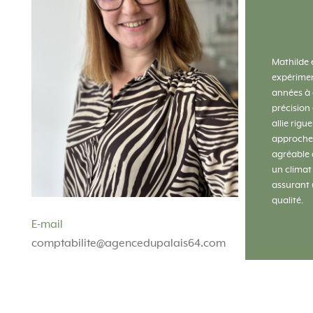
Mathilde 
expérimen
années à 
précision 
allie rigu
approche b
agréable a
un climat
assurant u
qualité.
E-mail
comptabilite@agencedupalais64.com