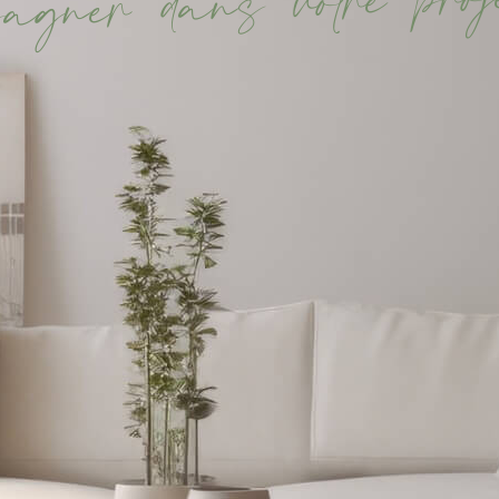
j
o
r
p
e
r
t
o
v
s
n
a
d
r
e
n
g
a
p