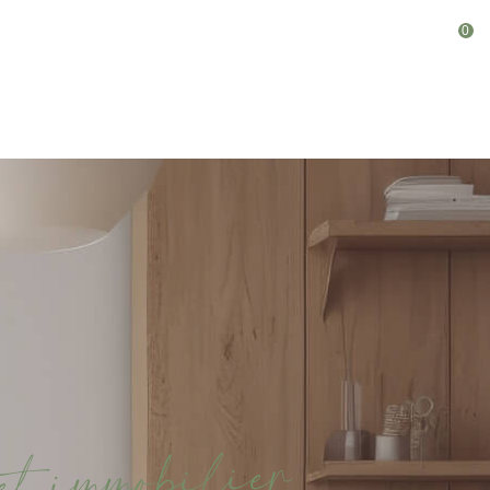
0
Fr
r
e
i
l
i
b
o
m
m