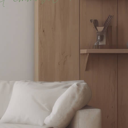
i
t
e