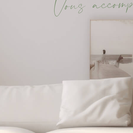
m
o
c
c
a
s
u
o
V