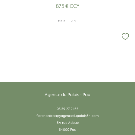
875 €
CC*
REF : 89
Agence du Palais - Pau
05 59 27 21 66
florencedrecq@agencedupalais64.com
6A rue Adoue
64000
pau