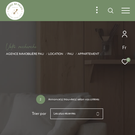
V
o
t
r
e
r
e
c
h
e
r
c
h
e
Fr
AGENCE IMMOBILIÈRE PAU
LOCATION
PAU
APPARTEMENT
0
2
Annonce(s) trouvée(s) selon vos critères
Trier par
Les plus récentes