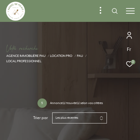
V
o
t
r
e
r
e
c
h
e
r
c
h
e
Fr
AGENCE IMMOBILIÈRE PAU
LOCATION PRO
PAU
LOCAL PROFESSIONNEL
0
5
Annonce(s) trouvée(s) selon vos critères
Trier par
Les plus récentes